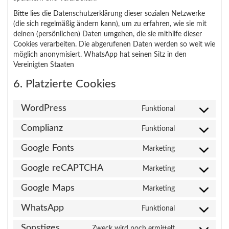
Bitte lies die Datenschutzerklärung dieser sozialen Netzwerke
(die sich regelmäßig ändern kann), um zu erfahren, wie sie mit
deinen (persönlichen) Daten umgehen, die sie mithilfe dieser
Cookies verarbeiten. Die abgerufenen Daten werden so weit wie
möglich anonymisiert. WhatsApp hat seinen Sitz in den
Vereinigten Staaten
6. Platzierte Cookies
WordPress
Funktional
Consent
to
Complianz
Funktional
Consent
service
to
wordpress
Google Fonts
Marketing
Consent
service
to
complianz
Google reCAPTCHA
Marketing
Consent
service
to
google-
Google Maps
Marketing
Consent
service
fonts
to
google-
WhatsApp
Funktional
Consent
service
recaptcha
to
google-
Sonstiges
Zweck wird noch ermittelt