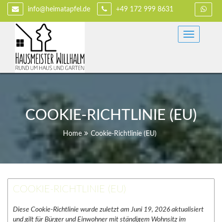
Skip
info@heimatapfel.de
+49 172 999 8631
to
content
Dienstleistungen und Winterdienst Lindau
HAUSMEISTERSERVICE
WILLHALM
COOKIE-RICHTLINIE (EU)
Home
Cookie-Richtlinie (EU)
COOKIE-RICHTLINIE (EU)
Diese Cookie-Richtlinie wurde zuletzt am Juni 19, 2026 aktualisiert
und gilt für Bürger und Einwohner mit ständigem Wohnsitz im