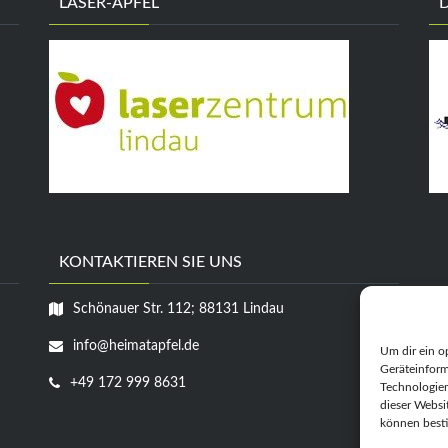
LASER-APFEL
KONTAKTIEREN SIE UNS
Schönauer Str. 112; 88131 Lindau
info@heimatapfel.de
Um dir ein o
Geräteinform
+49 172 999 8631
Technologien
dieser Websi
können best